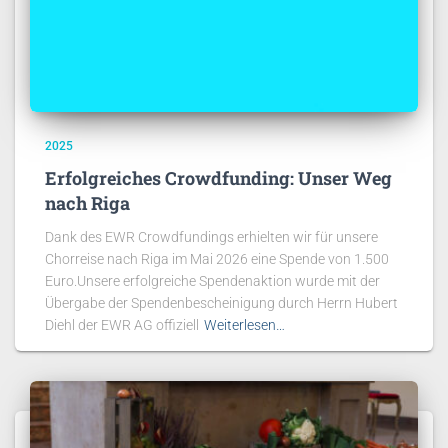
2025
Erfolgreiches Crowdfunding: Unser Weg
nach Riga
Dank des EWR Crowdfundings erhielten wir für unsere
Chorreise nach Riga im Mai 2026 eine Spende von 1.500
Euro.Unsere erfolgreiche Spendenaktion wurde mit der
Übergabe der Spendenbescheinigung durch Herrn Hubert
Diehl der EWR AG offiziell
Weiterlesen…