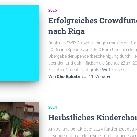
2025
Erfolgreiches Crowdfun
nach Riga
Dank des EWR Crowdfundings erhielten wir für
2026 eine Spende von 1.500 Euro.Unsere erfol
Übergabe der Spendenbescheinigung durch Herr
beendet. Und dahin fließen die Spenden:Zum 2
Ephata e.V. geht’s auf große
Weiterlesen…
Von
ChorEphata
, vor
11 Monaten
2024
Herbstliches Kinderchor
Am 05. und 06. Oktober 2024 fand erneut das K
gesungen, gebastelt, gespielt und gut gegessen