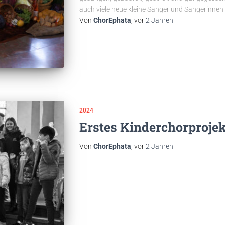
auch viele neue kleine Sänger und Sängerinne
Von
ChorEphata
, vor
2 Jahren
2024
Erstes Kinderchorprojek
Von
ChorEphata
, vor
2 Jahren