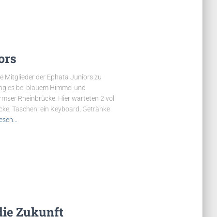
ors
 Mitglieder der Ephata Juniors zu
ng es bei blauem Himmel und
ser Rheinbrücke. Hier warteten 2 voll
cke, Taschen, ein Keyboard, Getränke
lesen…
die Zukunft