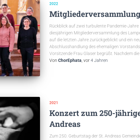
2022
Mitgliederversammlung
Rückblick auf zwei turbulente Pandemie-Jahre
diesjährigen Mitgliederversammlung des Lamp
auf die letzten Jahre zurückgeblickt und ein ne
Abschlusshandlung des ehemaligen Vorstands 
Vorsitzende Frau Glaser begrüßt. Nachdem die 
Von
ChorEphata
, vor
4 Jahren
2021
Konzert zum 250-jährige
Andreas​
Zum 250. Geburtstag der St. Andreas Gemeind