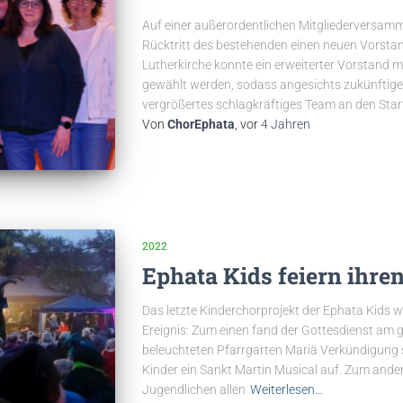
Auf einer außerordentlichen Mitgliederversam
Rücktritt des bestehenden einen neuen Vorsta
Lutherkirche konnte ein erweiterter Vorstand mi
gewählt werden, sodass angesichts zukünftiger
vergrößertes schlagkräftiges Team an den Start
Von
ChorEphata
, vor
4 Jahren
2022
Ephata Kids feiern ihren
Das letzte Kinderchorprojekt der Ephata Kids 
Ereignis: Zum einen fand der Gottesdienst am 
beleuchteten Pfarrgarten Mariä Verkündigung st
Kinder ein Sankt Martin Musical auf. Zum ande
Jugendlichen allen
Weiterlesen…