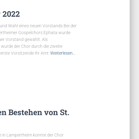
 2022
 und Wahl eines neuen Vorstands Bei der
ertheimer Gospelchors Ephata wurde
uer Vorstand gewählt. Als
wurde der Chor durch die zweite
erste Vorsitzende ihr Amt
Weiterlesen…
n Bestehen von St.
e in Lampertheim konnte der Chor