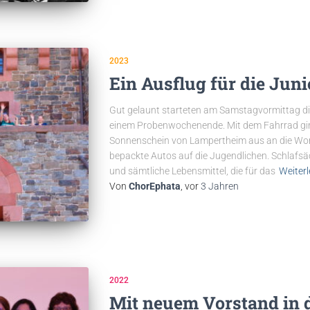
2023
Ein Ausflug für die Juni
Gut gelaunt starteten am Samstagvormittag die
einem Probenwochenende. Mit dem Fahrrad gi
Sonnenschein von Lampertheim aus an die Worm
bepackte Autos auf die Jugendlichen. Schlafsä
und sämtliche Lebensmittel, die für das
Weiter
Von
ChorEphata
, vor
3 Jahren
2022
Mit neuem Vorstand in 