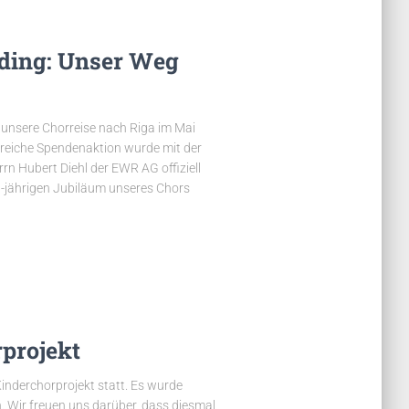
ding: Unser Weg
 unsere Chorreise nach Riga im Mai
greiche Spendenaktion wurde mit der
n Hubert Diehl der EWR AG offiziell
0-jährigen Jubiläum unseres Chors
projekt
inderchorprojekt statt. Es wurde
. Wir freuen uns darüber, dass diesmal