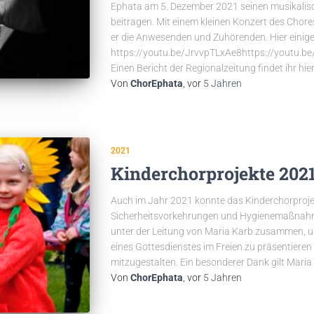
Ephata am 5. Dezember 2021 seinen musikalisch
beitragen. Mit einem kleinen Konzert des Chor
er die Anwesenden und Zuhörenden. Hier einige
https://youtu.be/JrvvpTLxAe8https://youtu.
Einen Bericht der Regionalzeitung findet ihr hier
Von
ChorEphata
, vor
5 Jahren
2021
Kinderchorprojekte 202
Auch im Jahr 2021 konnte das Kinderchorproje
Sicherheitsvorkehrungen und Hygienemaßnahme
unter der Leitung von Maria Karb zusammen, u
eines Gottesdienstes im Freien zu präsentieren
mitzugestalten. Ein besonderer Dank gilt Maria
Von
ChorEphata
, vor
5 Jahren