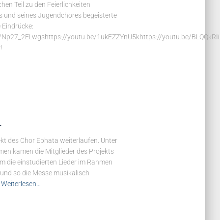
en Teil zu den Feierlichkeiten
es und seines Jugendchores begeisterte
 Eindrücke:
be/Np27_2ELwgshttps://youtu.be/1ukEZZYnU5khttps://youtu.be/BLQQkRI
!
1
kt des Chor Ephata weiterlaufen. Unter
n kamen die Mitglieder des Projekts
m die einstudierten Lieder im Rahmen
 und so die Messe musikalisch
Weiterlesen…