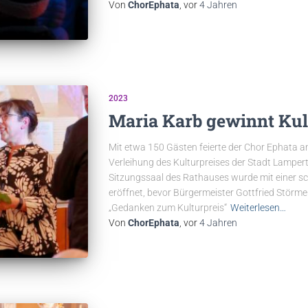
Von
ChorEphata
, vor
4 Jahren
2023
Maria Karb gewinnt Kul
Mit etwa 150 Gästen feierte der Chor Ephata a
Verleihung des Kulturpreises der Stadt Lamperth
Sitzungssaal des Rathauses wurde mit einer s
eröffnet, bevor Bürgermeister Gottfried Stör
„Gedanken zum Kulturpreis“
Weiterlesen…
Von
ChorEphata
, vor
4 Jahren