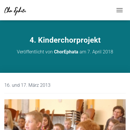
NAVIG
4. Kinderchorprojekt
Veröffentlicht von
ChorEphata
am
7. April 2018
16. und 17. März 2013