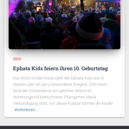
2022
Ephata Kids feiern ihren 10. Geburtstag
Das letzte Kinderchorprojekt der Ephata Kids war in
diesem Jahr ein ganz besonderes Ereignis: Zum einen
fand der Gottesdienst am gleichen Abend im
stimmungsvoll beleuchteten Pfarrgarten Mariä
Verkündigung statt. Vor dieser Kulisse führten die Kinder
Weiterlesen…