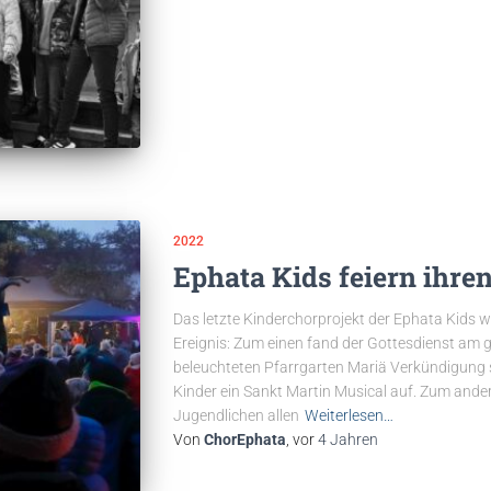
2022
Ephata Kids feiern ihren
Das letzte Kinderchorprojekt der Ephata Kids 
Ereignis: Zum einen fand der Gottesdienst am 
beleuchteten Pfarrgarten Mariä Verkündigung st
Kinder ein Sankt Martin Musical auf. Zum ande
Jugendlichen allen
Weiterlesen…
Von
ChorEphata
, vor
4 Jahren