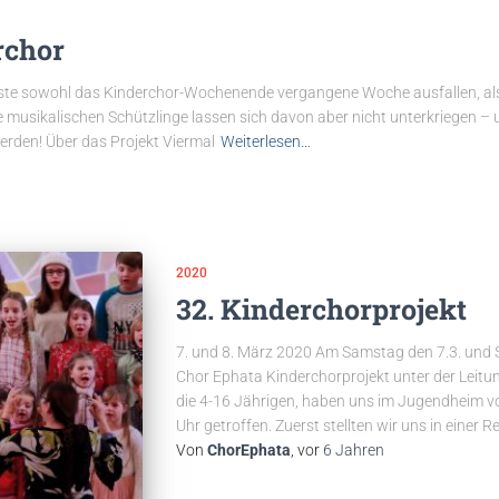
rchor
sste sowohl das Kinderchor-Wochenende vergangene Woche ausfallen, als
re musikalischen Schützlinge lassen sich davon aber nicht unterkriegen –
erden! Über das Projekt Viermal
Weiterlesen…
2020
32. Kinderchorprojekt
7. und 8. März 2020 Am Samstag den 7.3. und 
Chor Ephata Kinderchorprojekt unter der Leitu
die 4-16 Jährigen, haben uns im Jugendheim v
Uhr getroffen. Zuerst stellten wir uns in einer R
Von
ChorEphata
, vor
6 Jahren