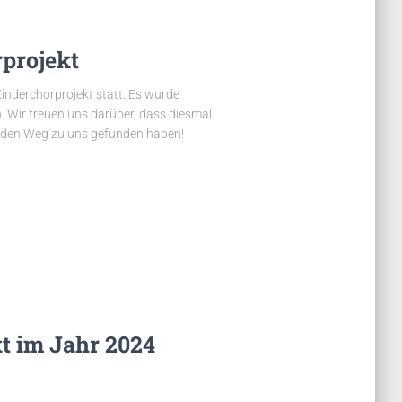
projekt
inderchorprojekt statt. Es wurde
. Wir freuen uns darüber, dass diesmal
n den Weg zu uns gefunden haben!
t im Jahr 2024