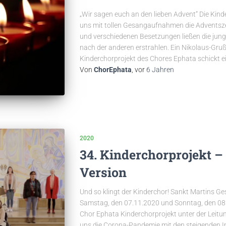
„Wir sagen euch an den lieben Advent“ Die Kind
uns mit tollen Gesangaufnahmen die Adventsze
und verschiedenen Besetzungen ließen die jun
nach der anderen erstrahlen. Ein Nikolaus-Gruß
Kinderchorprojekt des Chores Ephata schickt e
Von
ChorEphata
, vor
6 Jahren
2020
34. Kinderchorprojekt –
Version
Und so klingt der Kinderchor! Sankt Martins 
Samstag, den 07.11.2020 und Sonntag, den 08.
Chor Ephata Kinderchorprojekt unter der Leitu
uns die Corona-Pandemie mit den steigenden In