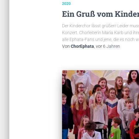
2020
Ein Gruß vom Kinde
Der Kinderchor lässt grüßen! Leider mu
Konzert. Chorleiterin Maria Karb und ih
alle Ephata-Fans und jene, die es noch w
Von
ChorEphata
, vor
6 Jahren