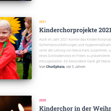
2021
Kinderchorprojekte 202
Auch im Jahr 2021 konnte das Kinderchorproje
Sicherheitsvorkehrungen und Hygienemaßnahme
unter der Leitung von Maria Karb zusammen, u
eines Gottesdienstes im Freien zu präsentieren
mitzugestalten. Ein besonderer Dank gilt Maria
Von
ChorEphata
, vor
5 Jahren
2020
Kinderchor in der Weih