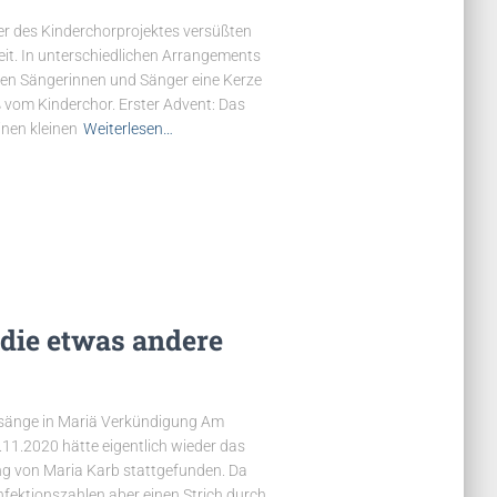
er des Kinderchorprojektes versüßten
it. In unterschiedlichen Arrangements
gen Sängerinnen und Sänger eine Kerze
 vom Kinderchor. Erster Advent: Das
inen kleinen
Weiterlesen…
 die etwas andere
Gesänge in Mariä Verkündigung Am
11.2020 hätte eigentlich wieder das
ng von Maria Karb stattgefunden. Da
fektionszahlen aber einen Strich durch