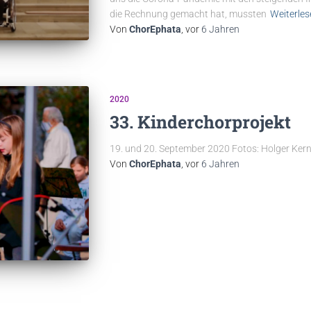
die Rechnung gemacht hat, mussten
Weiterle
Von
ChorEphata
, vor
6 Jahren
2020
33. Kinderchorprojekt
19. und 20. September 2020 Fotos: Holger Ker
Von
ChorEphata
, vor
6 Jahren