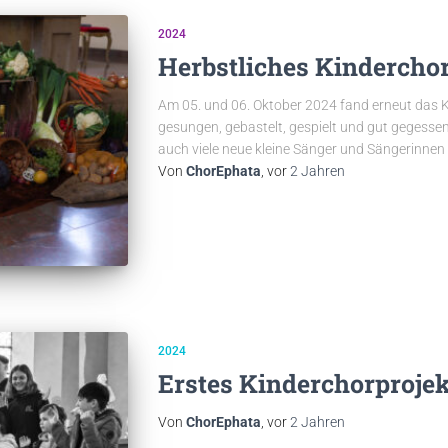
2024
Herbstliches Kinderchor
Am 05. und 06. Oktober 2024 fand erneut das K
gesungen, gebastelt, gespielt und gut gegessen
auch viele neue kleine Sänger und Sängerinne
Von
ChorEphata
, vor
2 Jahren
2024
Erstes Kinderchorprojek
Von
ChorEphata
, vor
2 Jahren