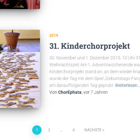
2019
31. Kinderchorprojekt
30. November und 1. Dezember 2019, 10 Uhr 31
Weihnachtszeit Am 1. Adventswochenende war 
Kinderchorprojekt stand an, an dem wieder kna
wurde der Tag mit dem Spiel „Geburtstags-Fan
am darauffolgenden Tag geprobt
Weiterlesen
Von
ChorEphata
, vor
7 Jahren
1
2
…
4
NÄCHSTE