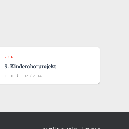
2014
9. Kinderchorprojekt
10. und 11. Mai 2014
Hestia | Entwickelt von
ThemeIsle