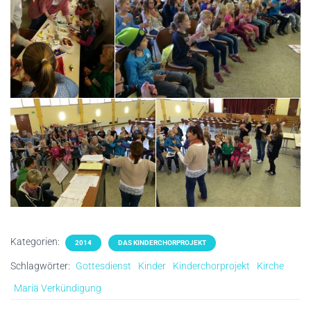
Kategorien:
2014
DAS KINDERCHORPROJEKT
Schlagwörter:
Gottesdienst
Kinder
Kinderchorprojekt
Kirche
Mariä Verkündigung