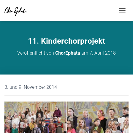
NAVIG
11. Kinderchorprojekt
Veröffentlicht von
ChorEphata
am
7. April 2018
8. und 9. November 2014