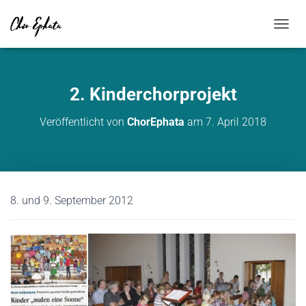
NAVIG
2. Kinderchorprojekt
Veröffentlicht von
ChorEphata
am
7. April 2018
8. und 9. September 2012