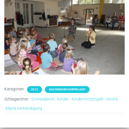
Kategorien:
2012
DAS KINDERCHORPROJEKT
Schlagwörter:
Gottesdienst
Kinder
Kinderchorprojekt
Kirche
Mariä Verkündigung