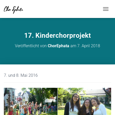
NAVIG
17. Kinderchorprojekt
Veröffentlicht von
ChorEphata
am
7. April 2018
7. und 8. Mai 2016