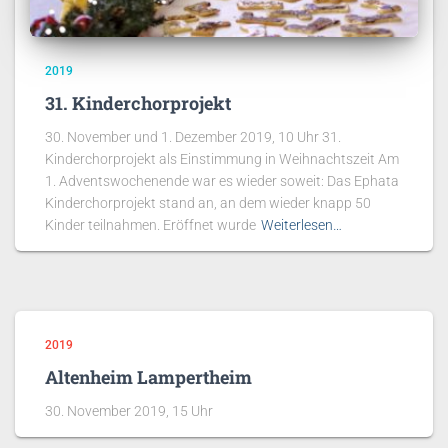
2019
31. Kinderchorprojekt
30. November und 1. Dezember 2019, 10 Uhr 31.
Kinderchorprojekt als Einstimmung in Weihnachtszeit Am
1. Adventswochenende war es wieder soweit: Das Ephata
Kinderchorprojekt stand an, an dem wieder knapp 50
Kinder teilnahmen. Eröffnet wurde
Weiterlesen…
2019
Altenheim Lampertheim
30. November 2019, 15 Uhr